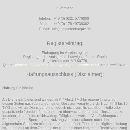
1. Vorstand
Telefon:
+49 (0) 6321 5770808
Mobil:
+49 (0) 176 49738302
E-Mail:
info[at]dietotenkoepfe.de
Registereintrag:
Eintragung im Vereinsregister
Registergericht: Amtsgericht Ludwigshafen am Rhein
Registernummer: VR 60778
Quelle:
Impressum-Generator für eingetragene Vereine (e.V.)
von e-recht24.de.
Haftungsausschluss (Disclaimer):
Haftung für Inhalte
Als Diensteanbieter sind wir gemäß § 7 Abs.1 TMG für eigene Inhalte auf
diesen Seiten nach den allgemeinen Gesetzen verantwortlich. Nach §§ 8 bis 10
TMG sind wir als Diensteanbieter jedoch nicht verpflichtet, übermittelte oder
gespeicherte fremde Informationen zu überwachen oder nach Umständen zu
forschen, die auf eine rechtswidrige Tätigkeit hinweisen. Verpflichtungen zur
Entfernung oder Sperrung der Nutzung von Informationen nach den
allgemeinen Gesetzen bleiben hiervon unberührt. Eine diesbezügliche Haftung
ist jedoch erst ab dem Zeitpunkt der Kenntnis einer konkreten Rechtsverletzung